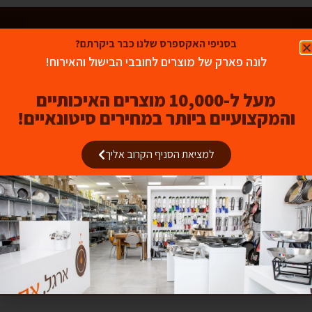
קבלו קופון של 5% הנחה לרכישה באתר - הצטרפו
בסניפי האקספרס שלנו כבר ביקרתם?
לניוזלטר שלנו!
לונה פארק של מוצרים לחובבי הבישול והאירוח!
הצטרפו לניוזלטר שלנו וקבלו עדכונים על כל המוצרים הכי חמים, המבצעים
המיוחדים ועוד הרבה הפתעות!
מעל ל-10,000 מוצרים האיכותיים
והמקצועיים ביותר במחירים סיטונאיים!
למציאת הסניף הקרוב אליך
מאשר/ת קבלת דיוור
שלח
*אני מאשר/ת את תנאי השימוש של האתר ואת
מדיניות הפרטיות