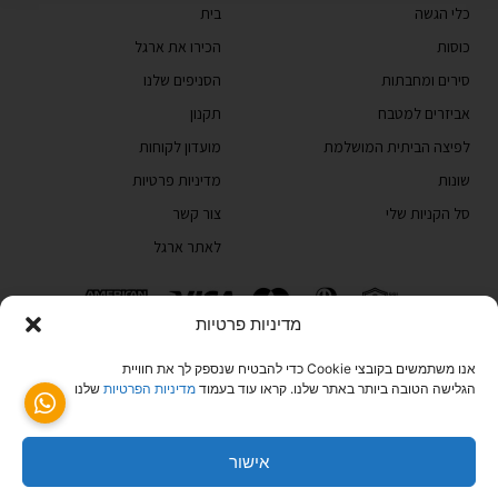
כלי הגשה
בית
כוסות
הכירו את ארגל
סירים ומחבתות
הסניפים שלנו
אביזרים למטבח
תקנון
לפיצה הביתית המושלמת
מועדון לקוחות
שונות
מדיניות פרטיות
סל הקניות שלי
צור קשר
לאתר ארגל
מדיניות פרטיות
טלפון: 03-6829999
קיבוץ גלויות 20, תל אביב 68166, ישראל
אנו משתמשים בקובצי Cookie כדי להבטיח שנספק לך את חוויית
הגלישה הטובה ביותר באתר שלנו. קראו עוד בעמוד
מדיניות הפרטיות
שלנו
אישור