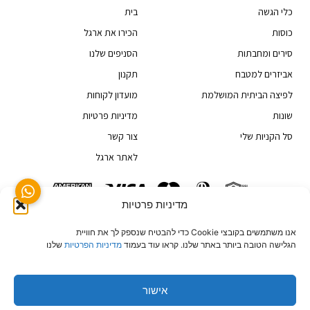
כלי הגשה
בית
כוסות
הכירו את ארגל
סירים ומחבתות
הסניפים שלנו
אביזרים למטבח
תקנון
לפיצה הביתית המושלמת
מועדון לקוחות
שונות
מדיניות פרטיות
סל הקניות שלי
צור קשר
לאתר ארגל
מדיניות פרטיות
טלפון: 03-6829999
קיבוץ גלויות 20, תל אביב 68166, ישראל
אנו משתמשים בקובצי Cookie כדי להבטיח שנספק לך את חוויית
הגלישה הטובה ביותר באתר שלנו. קראו עוד בעמוד
מדיניות הפרטיות
שלנו
אישור