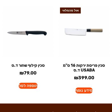
אזל מהמלאי
סכין פריסת ירקות 16 ס"מ
סכין קילוף שחור ד.ס
USABA ד.ס
₪
79.00
₪
399.00
הוספה לסל
מידע נוסף