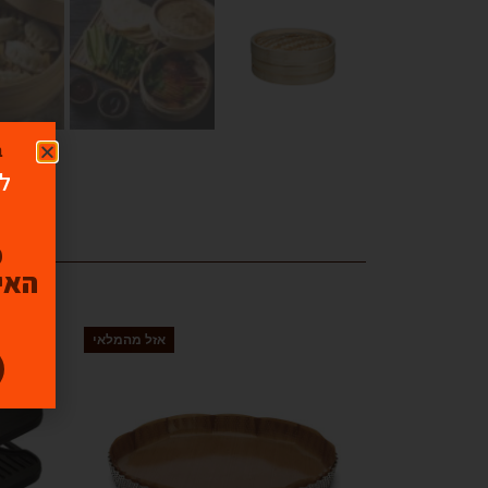
ב
לו
האיכ
אזל מהמלאי