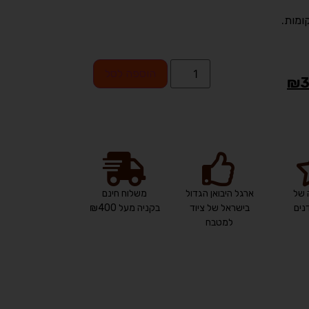
ומות.
הוספה לסל
₪
3
 של
ארגל היבואן הגדול
משלוח חינם
ים
בישראל של ציוד
בקניה מעל ₪400
למטבח