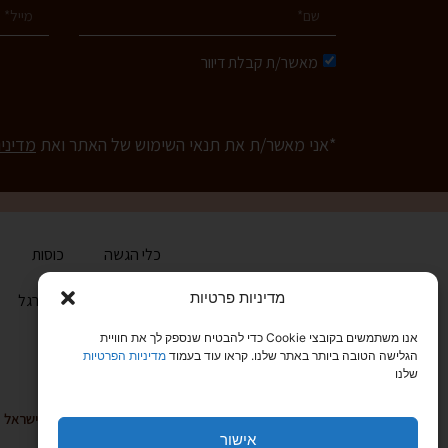
מאשר/ת קבלת דיוור
*אני מאשר/ת את תנאי השימוש של האתר ואת
מדיני
כלי הגשה
כוסות
מדיניות פרטיות
בית
הכירו את ארגל
אנו משתמשים בקובצי Cookie כדי להבטיח שנספק לך את חוויית
הגלישה הטובה ביותר באתר שלנו. קראו עוד בעמוד
מדיניות הפרטיות
שלנו
טלפון: 03-6829999
קיבוץ גלויות 20, תל אביב 68166, ישראל
אישור