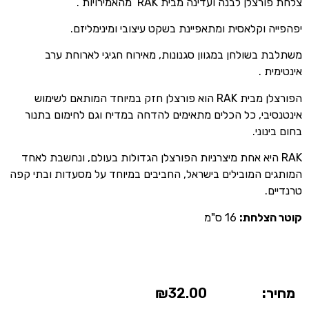
צלחת פורצלן לבנה ועדינה מבית RAK מהאמירויות .
יפהפייה וקלאסית ומתאפיינת בשקט עיצובי ומינימליזם.
משתלבת בשולחן במגוון סגנונות, מאירוח חגיגי לארוחת ערב
אינטימית .
הפורצלן מבית RAK הוא פורצלן חזק במיוחד המותאם לשימוש
אינטנסיבי, כל הכלים מתאימים להדחה במדיח וגם לחימום בתנור
בחום בינוני.
RAK היא אחת מיצרניות הפורצלן הגדולות בעולם, ונחשבת לאחד
המותגים המובילים בישראל, החביבים במיוחד על מסעדות ובתי קפה
טרנדיים.
קוטר הצלחת:
16 ס"מ
מחיר:
32.00
₪