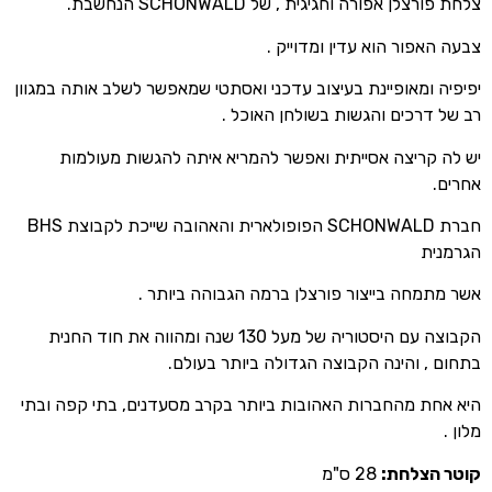
צלחת פורצלן אפורה וחגיגית , של SCHONWALD הנחשבת.
צבעה האפור הוא עדין ומדוייק .
יפיפיה ומאופיינת בעיצוב עדכני ואסתטי שמאפשר לשלב אותה במגוון
רב של דרכים והגשות בשולחן האוכל .
יש לה קריצה אסייתית ואפשר להמריא איתה להגשות מעולמות
אחרים.
חברת SCHONWALD הפופולארית והאהובה שייכת לקבוצת BHS
הגרמנית
אשר מתמחה בייצור פורצלן ברמה הגבוהה ביותר .
הקבוצה עם היסטוריה של מעל 130 שנה ומהווה את חוד החנית
בתחום , והינה הקבוצה הגדולה ביותר בעולם.
היא אחת מהחברות האהובות ביותר בקרב מסעדנים, בתי קפה ובתי
מלון .
קוטר הצלחת:
28 ס"מ