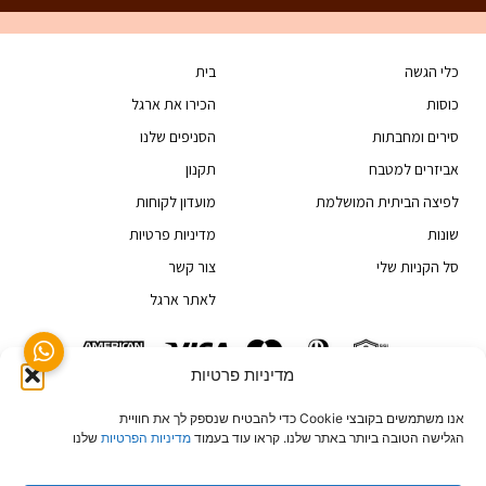
כלי הגשה
בית
כוסות
הכירו את ארגל
סירים ומחבתות
הסניפים שלנו
אביזרים למטבח
תקנון
לפיצה הביתית המושלמת
מועדון לקוחות
שונות
מדיניות פרטיות
סל הקניות שלי
צור קשר
לאתר ארגל
מדיניות פרטיות
טלפון: 03-6829999
קיבוץ גלויות 20, תל אביב 68166, ישראל
אנו משתמשים בקובצי Cookie כדי להבטיח שנספק לך את חוויית
הגלישה הטובה ביותר באתר שלנו. קראו עוד בעמוד
מדיניות הפרטיות
שלנו