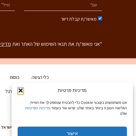
מאשר/ת קבלת דיוור
*אני מאשר/ת את תנאי השימוש של האתר ואת
מדיני
כלי הגשה
כוסות
מדיניות פרטיות
בית
הכירו את ארגל
אנו משתמשים בקובצי Cookie כדי להבטיח שנספק לך את חוויית
הגלישה הטובה ביותר באתר שלנו. קראו עוד בעמוד
מדיניות הפרטיות
שלנו
טלפון: 03-6829999
קיבוץ גלויות 20, תל אביב 68166, ישראל
אישור