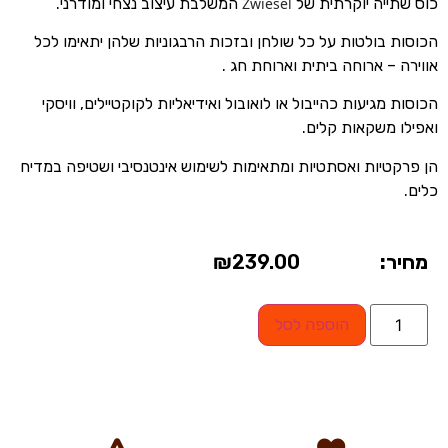
כוס שתייה יוקרתית של
Zwiesel
המשלבת עיצוב נצחי ומודרני.
הכוסות בולטות על כל שולחן ובזכות הרבגוניות שלהן יתאימו לכל
אווירה – ארוחה ביתית וארוחת חג .
הכוסות מגיעות כהייבול או לואובול ואידיאליות לקוקטיילים, וויסקי
ואפילו משקאות קלים.
הן פרקטיות ואסתטיות ומתאימות לשימוש אינטנסיבי ושטיפה במדיח
כלים.
מחיר:
239.00
₪
הוספה לסל