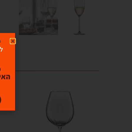
ב
לו
האיכ