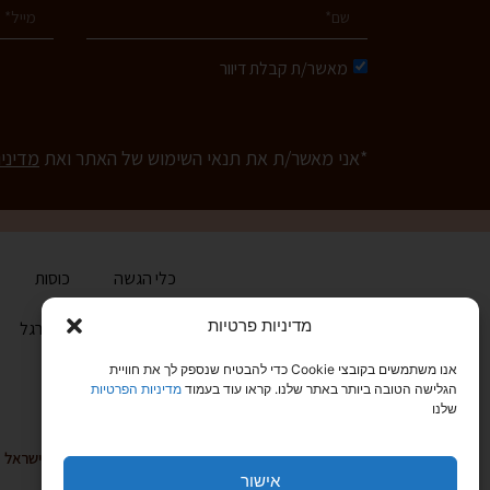
מאשר/ת קבלת דיוור
*אני מאשר/ת את תנאי השימוש של האתר ואת
מדיני
כלי הגשה
כוסות
מדיניות פרטיות
בית
הכירו את ארגל
אנו משתמשים בקובצי Cookie כדי להבטיח שנספק לך את חוויית
הגלישה הטובה ביותר באתר שלנו. קראו עוד בעמוד
מדיניות הפרטיות
שלנו
טלפון: 03-6829999
קיבוץ גלויות 20, תל אביב 68166, ישראל
אישור