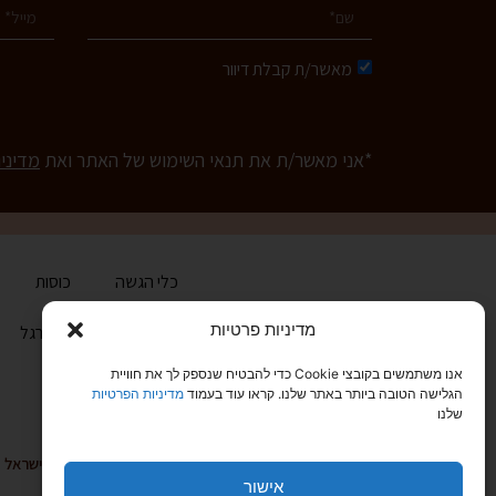
מאשר/ת קבלת דיוור
*אני מאשר/ת את תנאי השימוש של האתר ואת
מדיני
כלי הגשה
כוסות
מדיניות פרטיות
בית
הכירו את ארגל
אנו משתמשים בקובצי Cookie כדי להבטיח שנספק לך את חוויית
הגלישה הטובה ביותר באתר שלנו. קראו עוד בעמוד
מדיניות הפרטיות
שלנו
טלפון: 03-6829999
קיבוץ גלויות 20, תל אביב 68166, ישראל
אישור