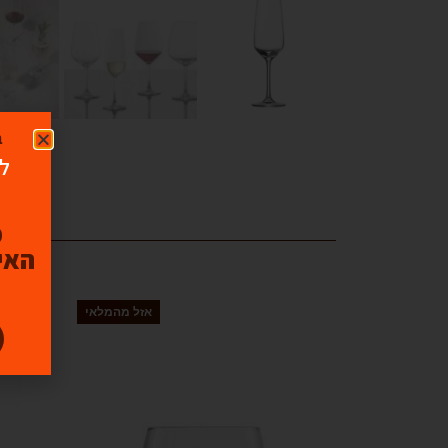
ב
לו
האיכ
אזל מהמלאי