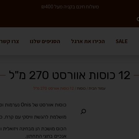
משלוח חינם בקניה מעל ₪400
SALE
הכירו את ארגל
הסניפים שלנו
צרו קשר
12 כוסות אוורסט 270 מ"ל
עמוד הבית
/
כוסות
/ 12 כוסות אוורסט 270 מ"ל
כוסות אוורסט של Onis נערמות ופרקטיות במיוחד ומעוצבות בסגנון רטרו על-זמני.
מושלמת להגשת וויסקי עם קרח, ככ
הכוס מושכת הן מבחינה ויזואלית ו
אנכיים בחצי התחתון.