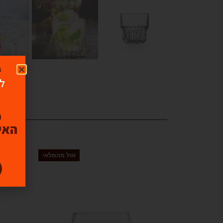
ב
לו
האיכ
אזל מהמלאי