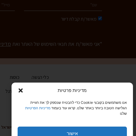
מאשר/ת קבלת דיוור
*אני מאשר/ת את תנאי השימוש של האתר ואת
מדיני
כלי הגשה
כוסות
מדיניות פרטיות
בית
הכירו את ארגל
אנו משתמשים בקובצי Cookie כדי להבטיח שנספק לך את חוויית
הגלישה הטובה ביותר באתר שלנו. קראו עוד בעמוד
מדיניות הפרטיות
שלנו
טלפון: 03-6829999
קיבוץ גלויות 20, תל אביב 68166, ישראל
אישור