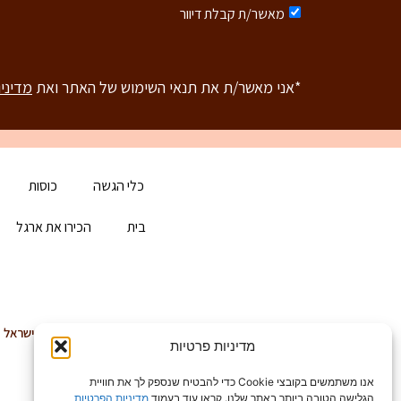
מאשר/ת קבלת דיוור
*אני מאשר/ת את תנאי השימוש של האתר ואת
מדיני
כלי הגשה
כוסות
בית
הכירו את ארגל
טלפון: 03-6829999
קיבוץ גלויות 20, תל אביב 68166, ישראל
מדיניות פרטיות
אנו משתמשים בקובצי Cookie כדי להבטיח שנספק לך את חוויית
הגלישה הטובה ביותר באתר שלנו. קראו עוד בעמוד
מדיניות הפרטיות